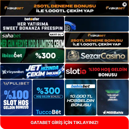
×
GATABET GİRİŞ İÇİN TIKLAYINIZ!