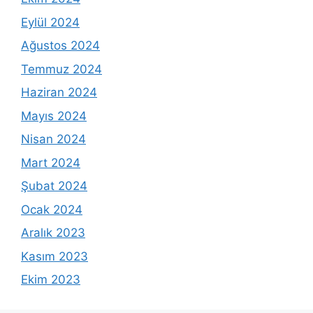
Eylül 2024
Ağustos 2024
Temmuz 2024
Haziran 2024
Mayıs 2024
Nisan 2024
Mart 2024
Şubat 2024
Ocak 2024
Aralık 2023
Kasım 2023
Ekim 2023