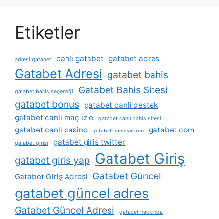
Etiketler
canli gatabet
gatabet adres
adresi gatabet
Gatabet Adresi
gatabet bahis
Gatabet Bahis Sitesi
gatabet bahis seçeneği
gatabet bonus
gatabet canli destek
gatabet canli maç izle
gatabet canlı bahis sitesi
gatabet canlı casino
gatabet com
gatabet canlı yardım
gatabet giris twitter
gatabet girisi
Gatabet Giriş
gatabet giris yap
Gatabet Güncel
Gatabet Giriş Adresi
gatabet güncel adres
Gatabet Güncel Adresi
gatabet hakkında