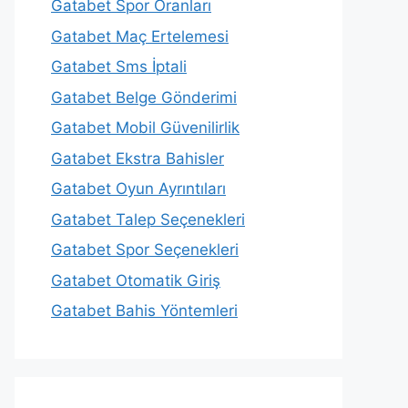
Gatabet Spor Oranları
Gatabet Maç Ertelemesi
Gatabet Sms İptali
Gatabet Belge Gönderimi
Gatabet Mobil Güvenilirlik
Gatabet Ekstra Bahisler
Gatabet Oyun Ayrıntıları
Gatabet Talep Seçenekleri
Gatabet Spor Seçenekleri
Gatabet Otomatik Giriş
Gatabet Bahis Yöntemleri