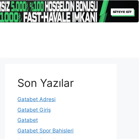
Son Yazılar
Gatabet Adresi
Gatabet Giriş
Gatabet
Gatabet Spor Bahisleri