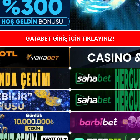
GATABET GİRİŞ İÇİN TIKLAYINIZ!