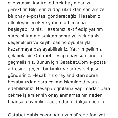
e-postasını kontrol ederek başlamanızı
gerektirir. Bilgilerinizi doğruladıktan sonra size
bir onay e-postası göndereceğiz. Hesabınız
etkinleştirilecek ve yatırım adımlarına
başlayabilirsiniz. Hesabınızı aktif edip yatırım
sürecini tamamladıktan sonra yüksek bahis
seçenekleri ve keyifli casino oyunlarıyla
kazanmaya başlayabilirsiniz. Yatırım gelirinizi
çekmek için Gatabet hesap onay sürecinden
geçmelisiniz. Bunun için Gatabet.Com e-posta
adresine geçerli bir kimlik ve adres belgesi
gönderiniz. Hesabınız onaylandıktan sonra
hesabınızdan para çekme işlemine devam
edebilirsiniz. Hesap doğrulama yapılmadan para
çekme işlemlerinin onaylanmamasının nedeni
finansal güvenilirlik açısından oldukça önemlidir.
Gatabet bahis pazarında uzun süredir faaliyet