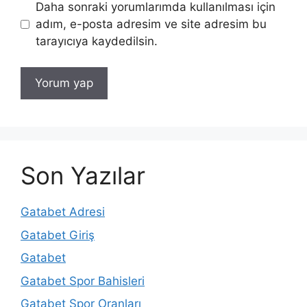
Daha sonraki yorumlarımda kullanılması için
adım, e-posta adresim ve site adresim bu
tarayıcıya kaydedilsin.
Son Yazılar
Gatabet Adresi
Gatabet Giriş
Gatabet
Gatabet Spor Bahisleri
Gatabet Spor Oranları