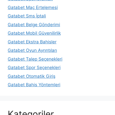
Gatabet Maç Ertelemesi
Gatabet Sms İptali
Gatabet Belge Gönderimi
Gatabet Mobil Güvenilirlik
Gatabet Ekstra Bahisler
Gatabet Oyun Ayrıntıları
Gatabet Talep Seçenekleri
Gatabet Spor Seçenekleri
Gatabet Otomatik Giriş
Gatabet Bahis Yöntemleri
Kategoriler