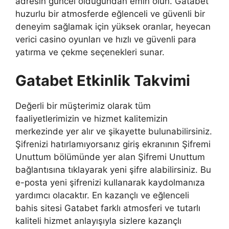
adresin güncel olduğundan emin olun. Gatabet
huzurlu bir atmosferde eğlenceli ve güvenli bir
deneyim sağlamak için yüksek oranlar, heyecan
verici casino oyunları ve hızlı ve güvenli para
yatırma ve çekme seçenekleri sunar.
Gatabet Etkinlik Takvimi
Değerli bir müşterimiz olarak tüm
faaliyetlerimizin ve hizmet kalitemizin
merkezinde yer alır ve şikayette bulunabilirsiniz.
Şifrenizi hatırlamıyorsanız giriş ekranının Şifremi
Unuttum bölümünde yer alan Şifremi Unuttum
bağlantısına tıklayarak yeni şifre alabilirsiniz. Bu
e-posta yeni şifrenizi kullanarak kaydolmanıza
yardımcı olacaktır. En kazançlı ve eğlenceli
bahis sitesi Gatabet farklı atmosferi ve tutarlı
kaliteli hizmet anlayışıyla sizlere kazançlı