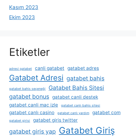
Kasım 2023
Ekim 2023
Etiketler
canli gatabet
gatabet adres
adresi gatabet
Gatabet Adresi
gatabet bahis
Gatabet Bahis Sitesi
gatabet bahis seçeneği
gatabet bonus
gatabet canli destek
gatabet canli maç izle
gatabet canlı bahis sitesi
gatabet canlı casino
gatabet com
gatabet canlı yardım
gatabet giris twitter
gatabet girisi
Gatabet Giriş
gatabet giris yap