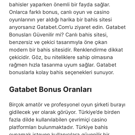
bahisler yaparken önemli bir fayda sağlar.
Onlarca farklı bonus, canlı oyun ve casino
oyunlarının yer aldığı harika bir bahis sitesi
arıyorsanız Gatabet.Com’u ziyaret edin. Gatabet
Bonusları Güvenilir mi? Canlı bahis sitesi,
benzersiz ve çekici tasarımıyla öne çıkan
modern bir bahis sitesidir. Renklendirme dikkat
çekicidir. Göz, bu niteliklere sahip olmasına
rağmen hızla tasarıma uyum sağlar. Gatabet
bonuslarla kolay bahis seçenekleri sunuyor.
Gatabet Bonus Oranları
Birçok amatör ve profesyonel oyun şirketi burayı
gidilecek yer olarak görüyor. Türkiye’de birden
fazla dilde kullanılabilen çevrimiçi casino
platformları bulunmaktadır. Türkiye bahis
oynamak isteyen kullanıcılara güvenilir bir