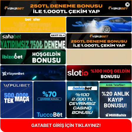
×
GATABET GİRİŞ İÇİN TIKLAYINIZ!