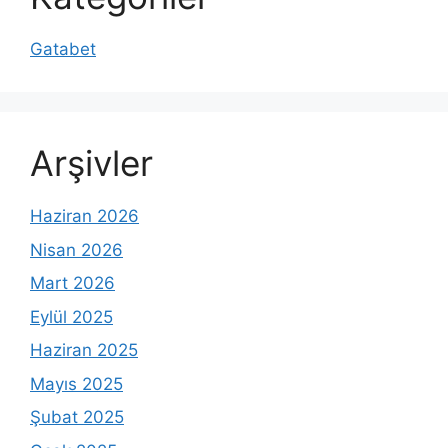
Gatabet
Arşivler
Haziran 2026
Nisan 2026
Mart 2026
Eylül 2025
Haziran 2025
Mayıs 2025
Şubat 2025