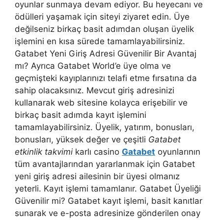
oyunlar sunmaya devam ediyor. Bu heyecanı ve
ödülleri yaşamak için siteyi ziyaret edin. Üye
değilseniz birkaç basit adımdan oluşan üyelik
işlemini en kısa sürede tamamlayabilirsiniz.
Gatabet Yeni Giriş Adresi Güvenilir Bir Avantaj
mı? Ayrıca Gatabet World’e üye olma ve
geçmişteki kayıplarınızı telafi etme fırsatına da
sahip olacaksınız. Mevcut giriş adresinizi
kullanarak web sitesine kolayca erişebilir ve
birkaç basit adımda kayıt işlemini
tamamlayabilirsiniz. Üyelik, yatırım, bonusları,
bonusları, yüksek değer ve çeşitli
Gatabet
etkinlik takvimi
karlı casino
Gatabet
oyunlarının
tüm avantajlarından yararlanmak için Gatabet
yeni giriş adresi ailesinin bir üyesi olmanız
yeterli. Kayıt işlemi tamamlanır. Gatabet Üyeliği
Güvenilir mi? Gatabet kayıt işlemi, basit kanıtlar
sunarak ve e-posta adresinize gönderilen onay