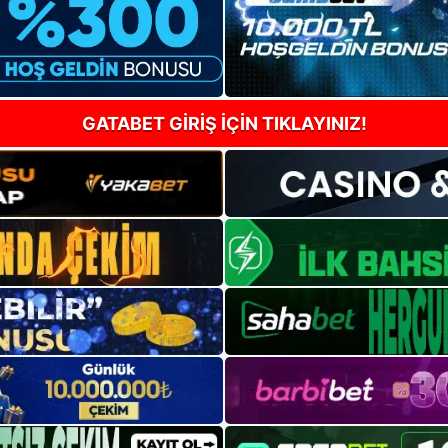
GATABET GİRİŞ İÇİN TIKLAYINIZ!