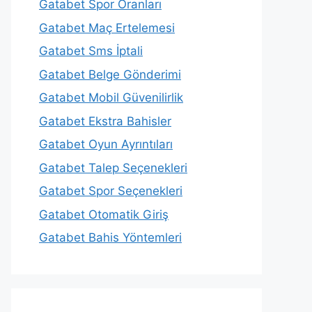
Gatabet Spor Oranları
Gatabet Maç Ertelemesi
Gatabet Sms İptali
Gatabet Belge Gönderimi
Gatabet Mobil Güvenilirlik
Gatabet Ekstra Bahisler
Gatabet Oyun Ayrıntıları
Gatabet Talep Seçenekleri
Gatabet Spor Seçenekleri
Gatabet Otomatik Giriş
Gatabet Bahis Yöntemleri