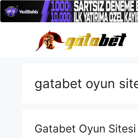
İçeriğe
atla
gatabet oyun sit
Gatabet Oyun Sitesi