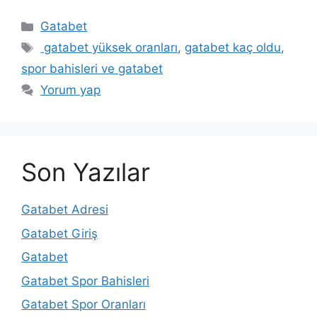
Kategoriler
Gatabet
Etiketler
gatabet yüksek oranları
,
gatabet kaç oldu
,
spor bahisleri ve gatabet
Yorum yap
Son Yazılar
Gatabet Adresi
Gatabet Giriş
Gatabet
Gatabet Spor Bahisleri
Gatabet Spor Oranları