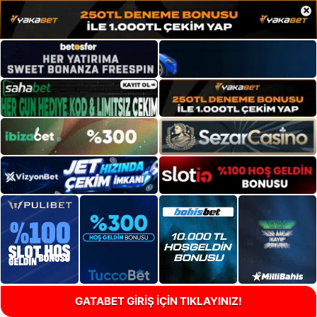
×
GATABET GİRİŞ İÇİN TIKLAYINIZ!