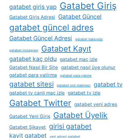
Gatabet Giriş
gatabet giris yap
Gatabet Güncel
Gatabet Giriş Adresi
gatabet güncel adres
Gatabet Güncel Adresi
gatabet hakkında
Gatabet Kayıt
gatabet instagram
gatabet kaç oldu
gatabet maç izle
Gatabet Nasıl Bir Site
gatabet nasıl üye olunur
gatabet para yatirma
gatabet para çekme
gatabet sitesi
gatabet tv
gatabet slot makinesi
gatabet tv canli maç izle
gatabet tv izle
Gatabet Twitter
gatabet yeni adres
Gatabet Üyelik
Gatabet Yeni Giriş
girisi gatabet
Gatabet Şikayet
kayit gatabet
yeni adresi gatabet