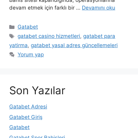
Bahis sitesi kapandığında, operasyonlarına
devam etmek için farklı bir …
Devamını oku
Kategoriler
Gatabet
Etiketler
gatabet casino hizmetleri
,
gatabet para
yatirma
,
gatabet yasal adres güncellemeleri
Yorum yap
Son Yazılar
Gatabet Adresi
Gatabet Giriş
Gatabet
Gatabet Spor Bahisleri