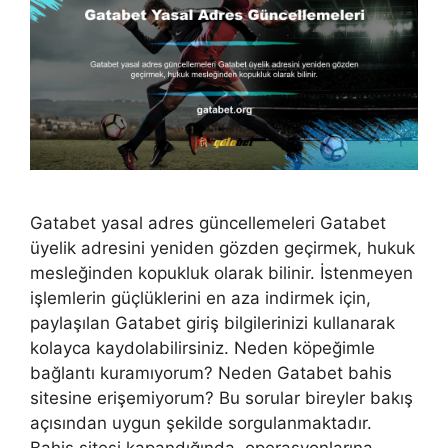
Gatabet yasal adres güncellemeleri Gatabet
üyelik adresini yeniden gözden geçirmek, hukuk
mesleğinden kopukluk olarak bilinir. İstenmeyen
işlemlerin güçlüklerini en aza indirmek için,
paylaşılan Gatabet giriş bilgilerinizi kullanarak
kolayca kaydolabilirsiniz. Neden köpeğimle
bağlantı kuramıyorum? Neden Gatabet bahis
sitesine erişemiyorum? Bu sorular bireyler bakış
açısından uygun şekilde sorgulanmaktadır.