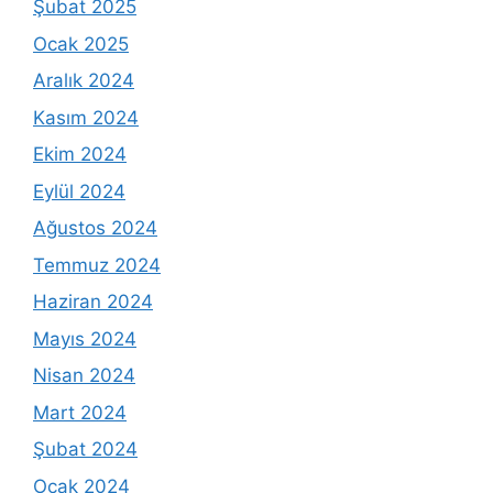
Şubat 2025
Ocak 2025
Aralık 2024
Kasım 2024
Ekim 2024
Eylül 2024
Ağustos 2024
Temmuz 2024
Haziran 2024
Mayıs 2024
Nisan 2024
Mart 2024
Şubat 2024
Ocak 2024