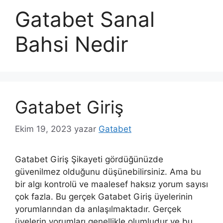
Gatabet Sanal
Bahsi Nedir
Gatabet Giriş
Ekim 19, 2023
yazar
Gatabet
Gatabet Giriş Şikayeti gördüğünüzde
güvenilmez olduğunu düşünebilirsiniz. Ama bu
bir algı kontrolü ve maalesef haksız yorum sayısı
çok fazla. Bu gerçek Gatabet Giriş üyelerinin
yorumlarından da anlaşılmaktadır. Gerçek
üyelerin yorumları genellikle olumludur ve bu,