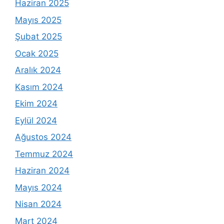
Haziran 2025
Mayıs 2025
Şubat 2025
Ocak 2025
Aralık 2024
Kasım 2024
Ekim 2024
Eylül 2024
Ağustos 2024
Temmuz 2024
Haziran 2024
Mayıs 2024
Nisan 2024
Mart 2024