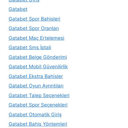
Gatabet
Gatabet Spor Bahisleri
Gatabet Spor Oranları
Gatabet Maç Ertelemesi
Gatabet Sms İptali
Gatabet Belge Gönderimi
Gatabet Mobil Güvenilirlik
Gatabet Ekstra Bahisler
Gatabet Oyun Ayrıntıları
Gatabet Talep Seçenekleri
Gatabet Spor Seçenekleri
Gatabet Otomatik Giriş
Gatabet Bahis Yöntemleri