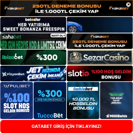
×
GATABET GİRİŞ İÇİN TIKLAYINIZ!