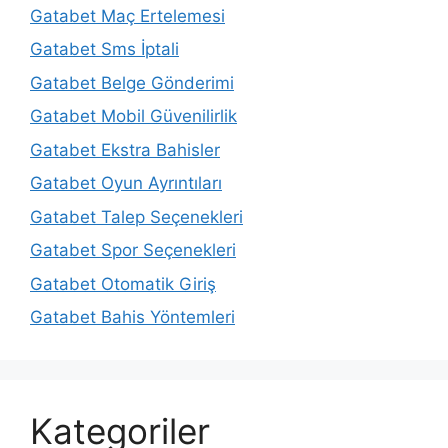
Gatabet Maç Ertelemesi
Gatabet Sms İptali
Gatabet Belge Gönderimi
Gatabet Mobil Güvenilirlik
Gatabet Ekstra Bahisler
Gatabet Oyun Ayrıntıları
Gatabet Talep Seçenekleri
Gatabet Spor Seçenekleri
Gatabet Otomatik Giriş
Gatabet Bahis Yöntemleri
Kategoriler