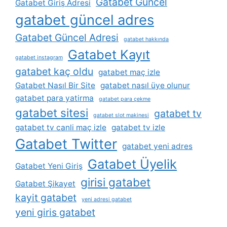
Gatabet Güncel
Gatabet Giriş Adresi
gatabet güncel adres
Gatabet Güncel Adresi
gatabet hakkında
Gatabet Kayıt
gatabet instagram
gatabet kaç oldu
gatabet maç izle
Gatabet Nasıl Bir Site
gatabet nasıl üye olunur
gatabet para yatirma
gatabet para çekme
gatabet sitesi
gatabet tv
gatabet slot makinesi
gatabet tv canli maç izle
gatabet tv izle
Gatabet Twitter
gatabet yeni adres
Gatabet Üyelik
Gatabet Yeni Giriş
girisi gatabet
Gatabet Şikayet
kayit gatabet
yeni adresi gatabet
yeni giris gatabet