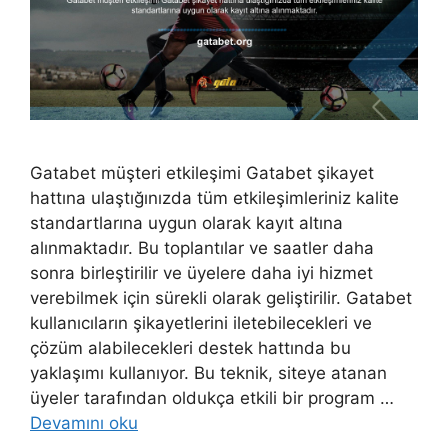
Gatabet müşteri etkileşimi Gatabet şikayet
hattına ulaştığınızda tüm etkileşimleriniz kalite
standartlarına uygun olarak kayıt altına
alınmaktadır. Bu toplantılar ve saatler daha
sonra birleştirilir ve üyelere daha iyi hizmet
verebilmek için sürekli olarak geliştirilir. Gatabet
kullanıcıların şikayetlerini iletebilecekleri ve
çözüm alabilecekleri destek hattında bu
yaklaşımı kullanıyor. Bu teknik, siteye atanan
üyeler tarafından oldukça etkili bir program …
Devamını oku