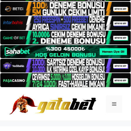
İçeriğe
atla
Menü