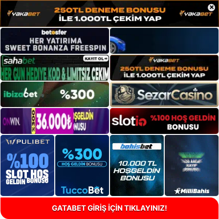
×
GATABET GİRİŞ İÇİN TIKLAYINIZ!