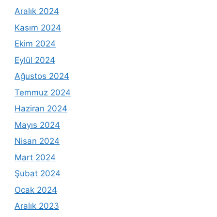
Aralık 2024
Kasım 2024
Ekim 2024
Eylül 2024
Ağustos 2024
Temmuz 2024
Haziran 2024
Mayıs 2024
Nisan 2024
Mart 2024
Şubat 2024
Ocak 2024
Aralık 2023