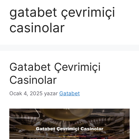
gatabet çevrimiçi
casinolar
Gatabet Çevrimiçi
Casinolar
Ocak 4, 2025
yazar
Gatabet