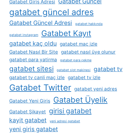
Gatabet Güncel
Gatabet Giriş Adresi
gatabet güncel adres
Gatabet Güncel Adresi
gatabet hakkında
Gatabet Kayıt
gatabet instagram
gatabet kaç oldu
gatabet maç izle
Gatabet Nasıl Bir Site
gatabet nasıl üye olunur
gatabet para yatirma
gatabet para çekme
gatabet sitesi
gatabet tv
gatabet slot makinesi
gatabet tv canli maç izle
gatabet tv izle
Gatabet Twitter
gatabet yeni adres
Gatabet Üyelik
Gatabet Yeni Giriş
girisi gatabet
Gatabet Şikayet
kayit gatabet
yeni adresi gatabet
yeni giris gatabet