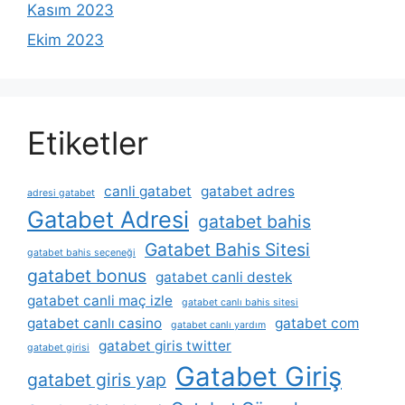
Kasım 2023
Ekim 2023
Etiketler
canli gatabet
gatabet adres
adresi gatabet
Gatabet Adresi
gatabet bahis
Gatabet Bahis Sitesi
gatabet bahis seçeneği
gatabet bonus
gatabet canli destek
gatabet canli maç izle
gatabet canlı bahis sitesi
gatabet canlı casino
gatabet com
gatabet canlı yardım
gatabet giris twitter
gatabet girisi
Gatabet Giriş
gatabet giris yap