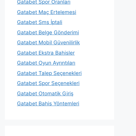
Gatabet Spor Oranları
Gatabet Maç Ertelemesi
Gatabet Sms İptali
Gatabet Belge Gönderimi
Gatabet Mobil Güvenilirlik
Gatabet Ekstra Bahisler
Gatabet Oyun Ayrıntıları
Gatabet Talep Seçenekleri
Gatabet Spor Seçenekleri
Gatabet Otomatik Giriş
Gatabet Bahis Yöntemleri