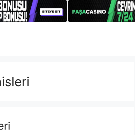
sleri
eri