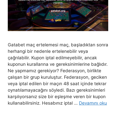
Gatabet maç ertelemesi maç, başladıktan sonra
herhangi bir nedenle ertelenebilir veya
çağrılabilir. Kupon iptal edilmeyebilir, ancak
kuponun kurallarına ve gereksinimlerine bağlıdır.
Ne yapmamız gerekiyor? Federasyon, birlikte
çalışan bir grup kuruluştur. Federasyon, geciken
veya iptal edilen bir maçın 48 saat içinde tekrar
oynatılamayacağını söyledi. Bazı gereksinimleri
karşılıyorsanız size bir eşleşme veren bir kupon
kullanabilirsiniz. Hesabınız iptal …
Devamını oku