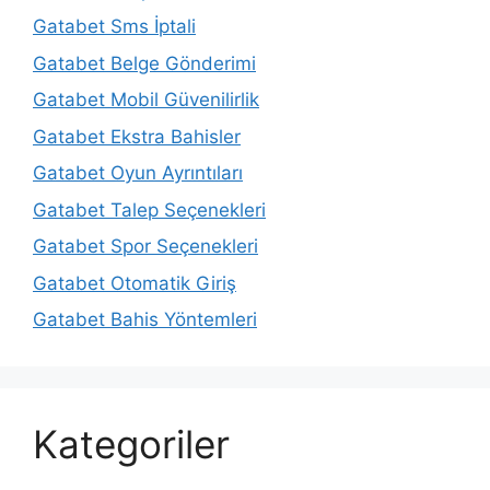
Gatabet Sms İptali
Gatabet Belge Gönderimi
Gatabet Mobil Güvenilirlik
Gatabet Ekstra Bahisler
Gatabet Oyun Ayrıntıları
Gatabet Talep Seçenekleri
Gatabet Spor Seçenekleri
Gatabet Otomatik Giriş
Gatabet Bahis Yöntemleri
Kategoriler