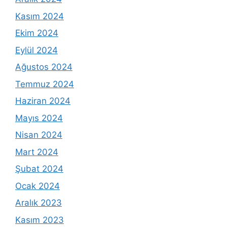
Kasım 2024
Ekim 2024
Eylül 2024
Ağustos 2024
Temmuz 2024
Haziran 2024
Mayıs 2024
Nisan 2024
Mart 2024
Şubat 2024
Ocak 2024
Aralık 2023
Kasım 2023