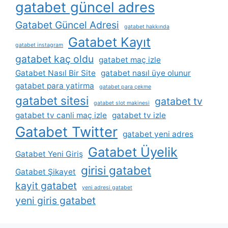
gatabet güncel adres
Gatabet Güncel Adresi
gatabet hakkında
Gatabet Kayıt
gatabet instagram
gatabet kaç oldu
gatabet maç izle
Gatabet Nasıl Bir Site
gatabet nasıl üye olunur
gatabet para yatirma
gatabet para çekme
gatabet sitesi
gatabet tv
gatabet slot makinesi
gatabet tv canli maç izle
gatabet tv izle
Gatabet Twitter
gatabet yeni adres
Gatabet Üyelik
Gatabet Yeni Giriş
girisi gatabet
Gatabet Şikayet
kayit gatabet
yeni adresi gatabet
yeni giris gatabet