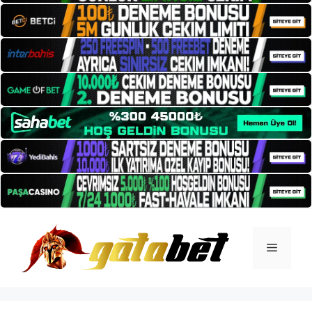
İçeriğe
atla
Menü