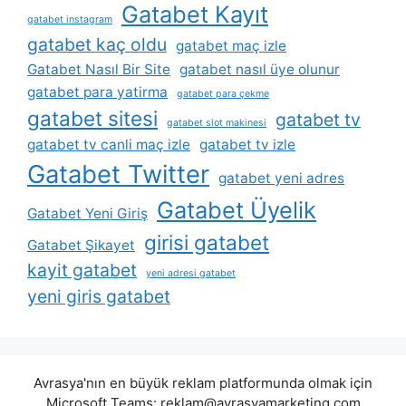
Gatabet Kayıt
gatabet instagram
gatabet kaç oldu
gatabet maç izle
Gatabet Nasıl Bir Site
gatabet nasıl üye olunur
gatabet para yatirma
gatabet para çekme
gatabet sitesi
gatabet tv
gatabet slot makinesi
gatabet tv canli maç izle
gatabet tv izle
Gatabet Twitter
gatabet yeni adres
Gatabet Üyelik
Gatabet Yeni Giriş
girisi gatabet
Gatabet Şikayet
kayit gatabet
yeni adresi gatabet
yeni giris gatabet
Avrasya'nın en büyük reklam platformunda olmak için
Microsoft Teams:
reklam@avrasyamarketing.com