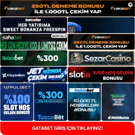
×
GATABET GİRİŞ İÇİN TIKLAYINIZ!