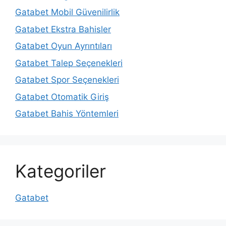
Gatabet Mobil Güvenilirlik
Gatabet Ekstra Bahisler
Gatabet Oyun Ayrıntıları
Gatabet Talep Seçenekleri
Gatabet Spor Seçenekleri
Gatabet Otomatik Giriş
Gatabet Bahis Yöntemleri
Kategoriler
Gatabet