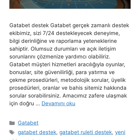
Gatabet destek Gatabet gerçek zamanlı destek
ekibimiz, sizi 7/24 destekleyecek deneyime,
bilgi derinliğine ve raporlama yeteneklerine
sahiptir. Olumsuz durumları ve açık iletişim
sorunlarını çözmenize yardımcı olabiliriz.
Gatabet müşteri hizmetleri aracılığıyla oyunlar,
bonuslar, site güvenilirliği, para yatırma ve
çekme prosedürleri, metodolojik sorular, üyelik
prosedürleri, oranlar ve bahis sitemiz hakkında
sorular sorabilirsiniz. Amacımız zafere ulaşmak
için doğru …
Devamını oku
Kategoriler
Gatabet
Etiketler
gatabet destek
,
gatabet ruleti destek
,
yeni