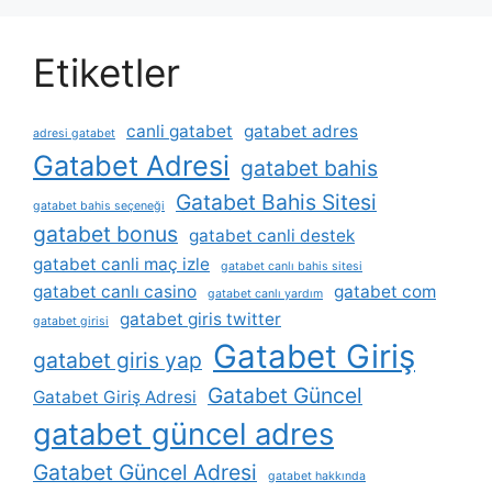
Etiketler
canli gatabet
gatabet adres
adresi gatabet
Gatabet Adresi
gatabet bahis
Gatabet Bahis Sitesi
gatabet bahis seçeneği
gatabet bonus
gatabet canli destek
gatabet canli maç izle
gatabet canlı bahis sitesi
gatabet canlı casino
gatabet com
gatabet canlı yardım
gatabet giris twitter
gatabet girisi
Gatabet Giriş
gatabet giris yap
Gatabet Güncel
Gatabet Giriş Adresi
gatabet güncel adres
Gatabet Güncel Adresi
gatabet hakkında