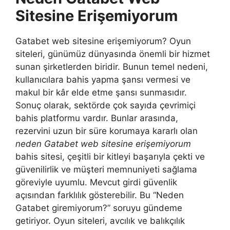
Sitesine Erişemiyorum
Gatabet web sitesine erişemiyorum? Oyun
siteleri, günümüz dünyasında önemli bir hizmet
sunan şirketlerden biridir. Bunun temel nedeni,
kullanıcılara bahis yapma şansı vermesi ve
makul bir kâr elde etme şansı sunmasıdır.
Sonuç olarak, sektörde çok sayıda çevrimiçi
bahis platformu vardır. Bunlar arasında,
rezervini uzun bir süre korumaya kararlı olan
neden Gatabet web sitesine erişemiyorum
bahis sitesi, çeşitli bir kitleyi başarıyla çekti ve
güvenilirlik ve müşteri memnuniyeti sağlama
göreviyle uyumlu. Mevcut girdi güvenlik
açısından farklılık gösterebilir. Bu “Neden
Gatabet giremiyorum?” soruyu gündeme
getiriyor. Oyun siteleri, avcılık ve balıkçılık