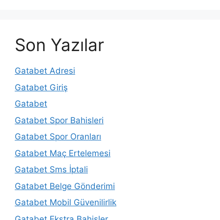
Son Yazılar
Gatabet Adresi
Gatabet Giriş
Gatabet
Gatabet Spor Bahisleri
Gatabet Spor Oranları
Gatabet Maç Ertelemesi
Gatabet Sms İptali
Gatabet Belge Gönderimi
Gatabet Mobil Güvenilirlik
Gatabet Ekstra Bahisler