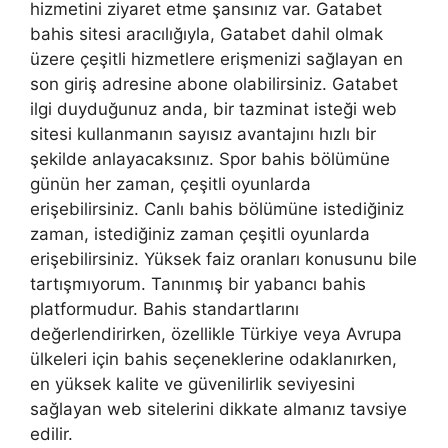
hizmetini ziyaret etme şansınız var. Gatabet
bahis sitesi aracılığıyla, Gatabet dahil olmak
üzere çeşitli hizmetlere erişmenizi sağlayan en
son giriş adresine abone olabilirsiniz. Gatabet
ilgi duyduğunuz anda, bir tazminat isteği web
sitesi kullanmanın sayısız avantajını hızlı bir
şekilde anlayacaksınız. Spor bahis bölümüne
günün her zaman, çeşitli oyunlarda
erişebilirsiniz. Canlı bahis bölümüne istediğiniz
zaman, istediğiniz zaman çeşitli oyunlarda
erişebilirsiniz. Yüksek faiz oranları konusunu bile
tartışmıyorum. Tanınmış bir yabancı bahis
platformudur. Bahis standartlarını
değerlendirirken, özellikle Türkiye veya Avrupa
ülkeleri için bahis seçeneklerine odaklanırken,
en yüksek kalite ve güvenilirlik seviyesini
sağlayan web sitelerini dikkate almanız tavsiye
edilir.