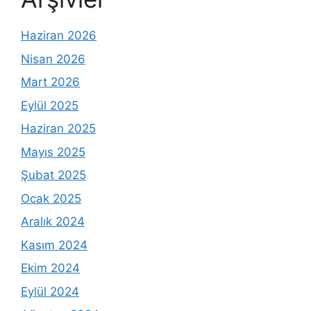
Haziran 2026
Nisan 2026
Mart 2026
Eylül 2025
Haziran 2025
Mayıs 2025
Şubat 2025
Ocak 2025
Aralık 2024
Kasım 2024
Ekim 2024
Eylül 2024