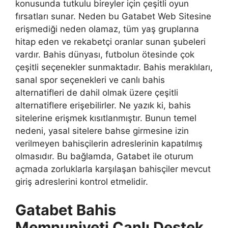
konusunda tutkulu bireyler için çeşitli oyun
fırsatları sunar. Neden bu Gatabet Web Sitesine
erişmediği neden olamaz, tüm yaş gruplarına
hitap eden ve rekabetçi oranlar sunan şubeleri
vardır. Bahis dünyası, futbolun ötesinde çok
çeşitli seçenekler sunmaktadır. Bahis meraklıları,
sanal spor seçenekleri ve canlı bahis
alternatifleri de dahil olmak üzere çeşitli
alternatiflere erişebilirler. Ne yazık ki, bahis
sitelerine erişmek kısıtlanmıştır. Bunun temel
nedeni, yasal sitelere bahse girmesine izin
verilmeyen bahisçilerin adreslerinin kapatılmış
olmasıdır. Bu bağlamda, Gatabet ile oturum
açmada zorluklarla karşılaşan bahisçiler mevcut
giriş adreslerini kontrol etmelidir.
Gatabet Bahis
Memnuniyeti Canlı Destek