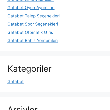
Gatabet Oyun Ayrıntıları
Gatabet Talep Seçenekleri
Gatabet Spor Seçenekleri
Gatabet Otomatik Giriş
Gatabet Bahis Yöntemleri
Kategoriler
Gatabet
Arşivler